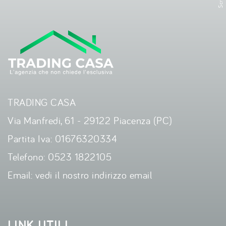
TRADING CASA
Via Manfredi, 61 - 29122 Piacenza (PC)
Partita Iva: 01676320334
Telefono:
0523 1822105
Email:
vedi il nostro indirizzo email
LINK UTILI