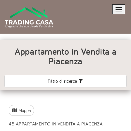
CONTATTACI
Toggle
naviga
Appartamento in Vendita a
Piacenza
Trading Casa
0523 1822105
Filtro di ricerca
Mappa
*Il tuo indirizzo Email
45 APPARTAMENTO IN VENDITA A PIACENZA