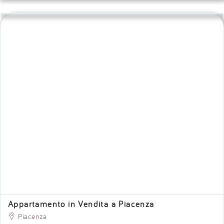
ristrutturato con finiture di lusso ti sorprenderà al primo sguardo.
Siamo al terzo piano, dove l’open space con salone e cuci. . .
360.000 €
100 mq
2 bagni
2 camere
Previous