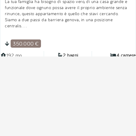
RIF: T5155
Appartamento in Vendita a Piacenza
Piacenza
La tua famiglia ha bisogno di spazio vero, di una casa grande e
funzionale dove ognuno possa avere il proprio ambiente senza
rinunce, questo appartamento è quello che stavi cercando.
Siamo a due passi da barriera genova, in una posizione
centralis. . .
350.000 €
192 mq
2 bagni
4 camere