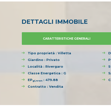
DETTAGLI IMMOBILE
CARATTERISTICHE GENERALI
Tipo proprietà : Villetta
D
Giardino : Privato
P
Località : Rivergaro
S
Classe Energetica : G
S
EP
: 479.88
C
gl,nren
Contratto : Vendita