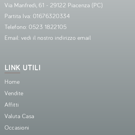
Via Manfredi, 61 - 29122 Piacenza (PC)
Partita Iva: 01676320334
Telefono:
0523 1822105
Email:
vedi il nostro indirizzo email
LINK UTILI
Home
Vendite
Affitti
Valuta Casa
Occasioni